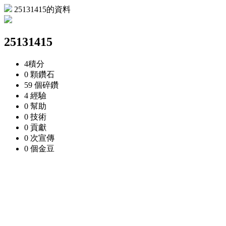
25131415的資料
25131415
4
積分
0 顆
鑽石
59 個
碎鑽
4
經驗
0
幫助
0
技術
0
貢獻
0 次
宣傳
0 個
金豆