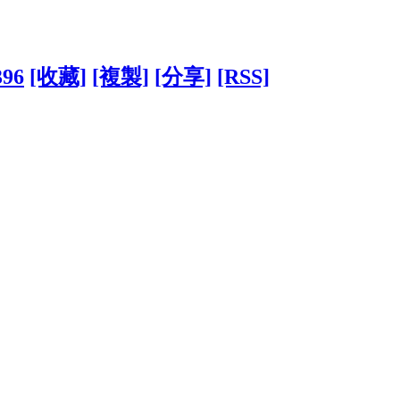
396
[收藏]
[複製]
[分享]
[RSS]