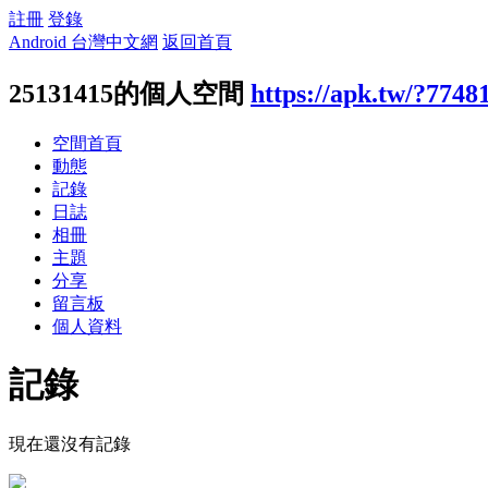
註冊
登錄
Android 台灣中文網
返回首頁
25131415的個人空間
https://apk.tw/?7748
空間首頁
動態
記錄
日誌
相冊
主題
分享
留言板
個人資料
記錄
現在還沒有記錄