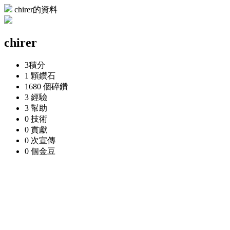
chirer的資料
chirer
3
積分
1 顆
鑽石
1680 個
碎鑽
3
經驗
3
幫助
0
技術
0
貢獻
0 次
宣傳
0 個
金豆