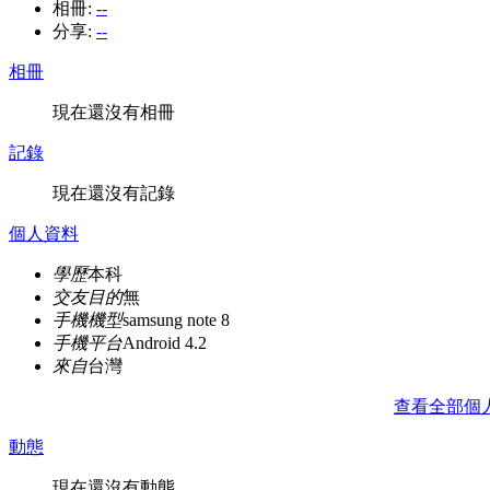
相冊:
--
分享:
--
相冊
現在還沒有相冊
記錄
現在還沒有記錄
個人資料
學歷
本科
交友目的
無
手機機型
samsung note 8
手機平台
Android 4.2
來自
台灣
查看全部個
動態
現在還沒有動態