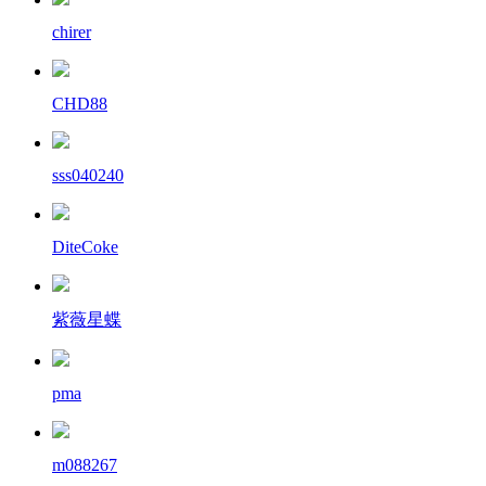
chirer
CHD88
sss040240
DiteCoke
紫薇星蝶
pma
m088267