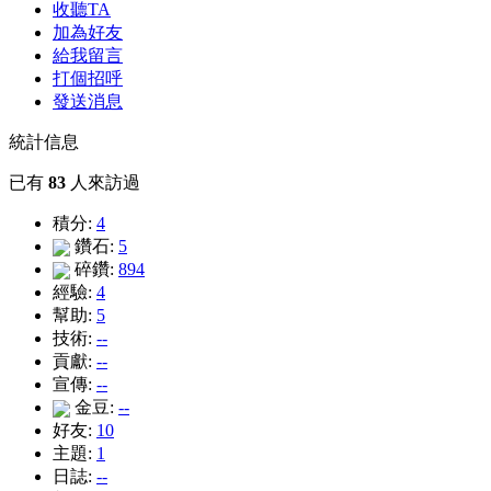
收聽TA
加為好友
給我留言
打個招呼
發送消息
統計信息
已有
83
人來訪過
積分:
4
鑽石:
5
碎鑽:
894
經驗:
4
幫助:
5
技術:
--
貢獻:
--
宣傳:
--
金豆:
--
好友:
10
主題:
1
日誌:
--