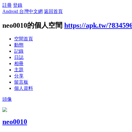
註冊
登錄
Android 台灣中文網
返回首頁
neo0010的個人空間
https://apk.tw/?83459
空間首頁
動態
記錄
日誌
相冊
主題
分享
留言板
個人資料
頭像
neo0010