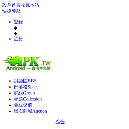
設為首頁
收藏本站
快捷導航
登錄
◆
◆
註冊
討論區
BBS
部落格
Space
群組
Group
專題
Collection
金豆儲值
鑽石商城
Auction
綜合