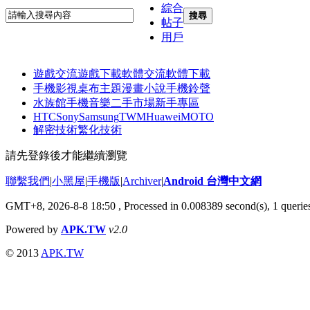
綜合
搜尋
帖子
用戶
遊戲交流
遊戲下載
軟體交流
軟體下載
手機影視
桌布主題
漫畫小說
手機鈴聲
水族館
手機音樂
二手市場
新手專區
HTC
Sony
Samsung
TWM
Huawei
MOTO
解密技術
繁化技術
請先登錄後才能繼續瀏覽
聯繫我們
|
小黑屋
|
手機版
|
Archiver
|
Android 台灣中文網
GMT+8, 2026-8-8 18:50
, Processed in 0.008389 second(s), 1 quer
Powered by
APK.TW
v2.0
© 2013
APK.TW