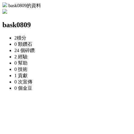
bask0809的資料
bask0809
2
積分
0 顆
鑽石
24 個
碎鑽
2
經驗
0
幫助
0
技術
1
貢獻
0 次
宣傳
0 個
金豆