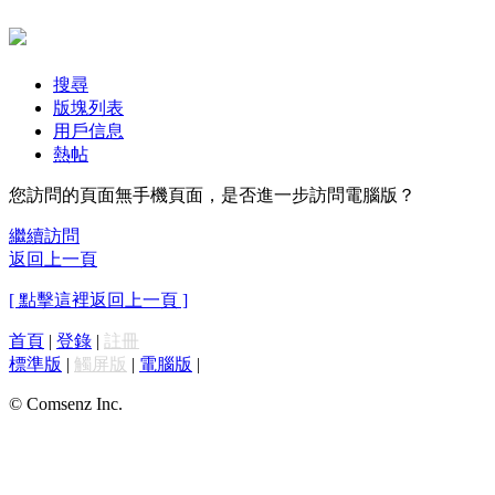
搜尋
版塊列表
用戶信息
熱帖
您訪問的頁面無手機頁面，是否進一步訪問電腦版？
繼續訪問
返回上一頁
[ 點擊這裡返回上一頁 ]
首頁
|
登錄
|
註冊
標準版
|
觸屏版
|
電腦版
|
© Comsenz Inc.