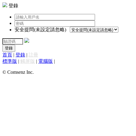
登錄
安全提問(未設定請忽略)
登錄
首頁
|
登錄
|
註冊
標準版
|
觸屏版
|
電腦版
|
© Comsenz Inc.