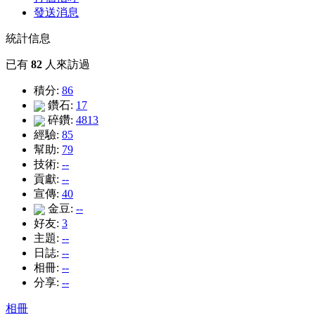
發送消息
統計信息
已有
82
人來訪過
積分:
86
鑽石:
17
碎鑽:
4813
經驗:
85
幫助:
79
技術:
--
貢獻:
--
宣傳:
40
金豆:
--
好友:
3
主題:
--
日誌:
--
相冊:
--
分享:
--
相冊