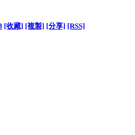
3
[收藏]
[複製]
[分享]
[RSS]