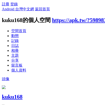
註冊
登錄
Android 台灣中文網
返回首頁
kuku168的個人空間
https://apk.tw/?59898
空間首頁
動態
記錄
日誌
相冊
主題
分享
留言板
個人資料
頭像
kuku168