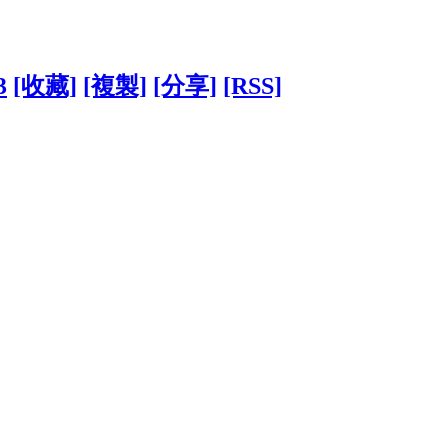
3
[收藏]
[複製]
[分享]
[RSS]