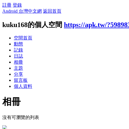
註冊
登錄
Android 台灣中文網
返回首頁
kuku168的個人空間
https://apk.tw/?59898
空間首頁
動態
記錄
日誌
相冊
主題
分享
留言板
個人資料
相冊
沒有可瀏覽的列表