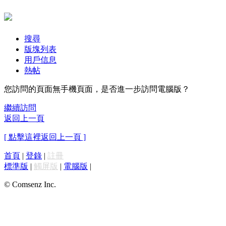
搜尋
版塊列表
用戶信息
熱帖
您訪問的頁面無手機頁面，是否進一步訪問電腦版？
繼續訪問
返回上一頁
[ 點擊這裡返回上一頁 ]
首頁
|
登錄
|
註冊
標準版
|
觸屏版
|
電腦版
|
© Comsenz Inc.