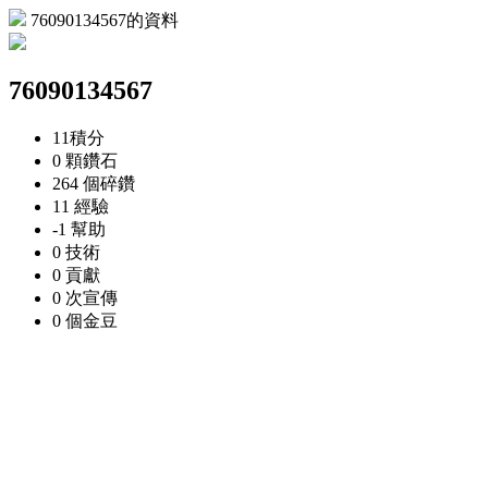
76090134567的資料
76090134567
11
積分
0 顆
鑽石
264 個
碎鑽
11
經驗
-1
幫助
0
技術
0
貢獻
0 次
宣傳
0 個
金豆