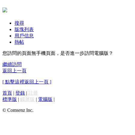
搜尋
版塊列表
用戶信息
熱帖
您訪問的頁面無手機頁面，是否進一步訪問電腦版？
繼續訪問
返回上一頁
[ 點擊這裡返回上一頁 ]
首頁
|
登錄
|
註冊
標準版
|
觸屏版
|
電腦版
|
© Comsenz Inc.