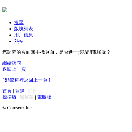
搜尋
版塊列表
用戶信息
熱帖
您訪問的頁面無手機頁面，是否進一步訪問電腦版？
繼續訪問
返回上一頁
[ 點擊這裡返回上一頁 ]
首頁
|
登錄
|
註冊
標準版
|
觸屏版
|
電腦版
|
© Comsenz Inc.