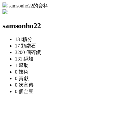
samsonho22的資料
samsonho22
131
積分
17 顆
鑽石
3200 個
碎鑽
131
經驗
1
幫助
0
技術
0
貢獻
0 次
宣傳
0 個
金豆