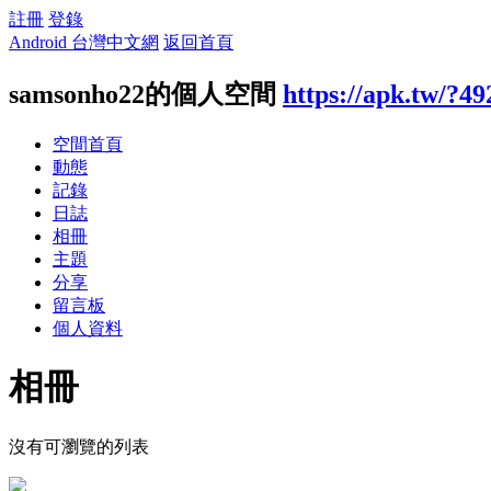
註冊
登錄
Android 台灣中文網
返回首頁
samsonho22的個人空間
https://apk.tw/?49
空間首頁
動態
記錄
日誌
相冊
主題
分享
留言板
個人資料
相冊
沒有可瀏覽的列表