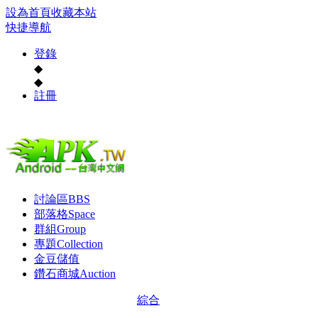
設為首頁
收藏本站
快捷導航
登錄
◆
◆
註冊
討論區
BBS
部落格
Space
群組
Group
專題
Collection
金豆儲值
鑽石商城
Auction
綜合