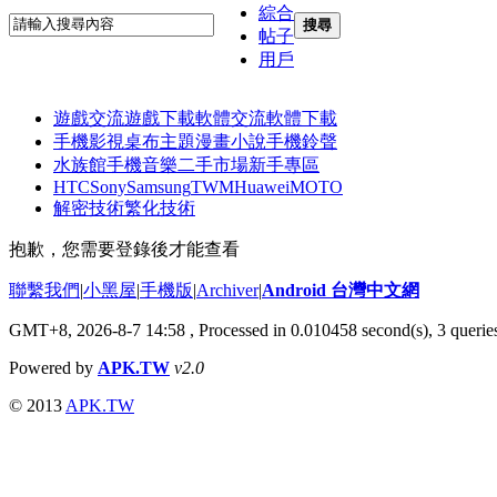
綜合
搜尋
帖子
用戶
遊戲交流
遊戲下載
軟體交流
軟體下載
手機影視
桌布主題
漫畫小說
手機鈴聲
水族館
手機音樂
二手市場
新手專區
HTC
Sony
Samsung
TWM
Huawei
MOTO
解密技術
繁化技術
抱歉，您需要登錄後才能查看
聯繫我們
|
小黑屋
|
手機版
|
Archiver
|
Android 台灣中文網
GMT+8, 2026-8-7 14:58
, Processed in 0.010458 second(s), 3 quer
Powered by
APK.TW
v2.0
© 2013
APK.TW