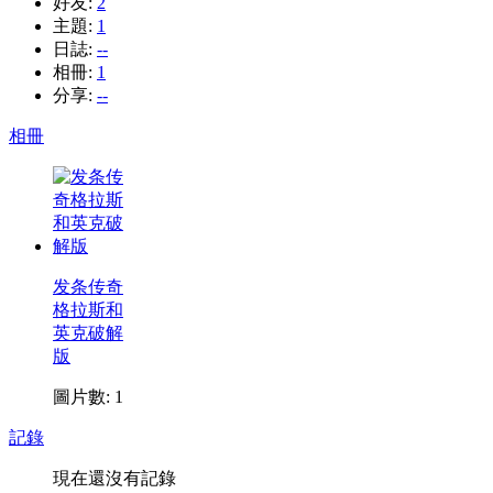
好友:
2
主題:
1
日誌:
--
相冊:
1
分享:
--
相冊
发条传奇
格拉斯和
英克破解
版
圖片數: 1
記錄
現在還沒有記錄