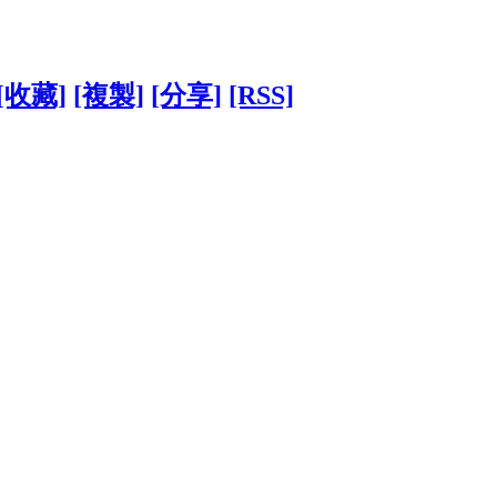
[收藏]
[複製]
[分享]
[RSS]