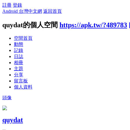
註冊
登錄
Android 台灣中文網
返回首頁
quydat的個人空間
https://apk.tw/?489783
空間首頁
動態
記錄
日誌
相冊
主題
分享
留言板
個人資料
頭像
quydat