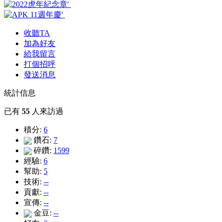
收聽TA
加為好友
給我留言
打個招呼
發送消息
統計信息
已有
55
人來訪過
積分:
6
鑽石:
7
碎鑽:
1599
經驗:
6
幫助:
5
技術:
--
貢獻:
--
宣傳:
--
金豆:
--