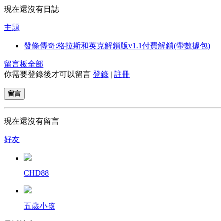
現在還沒有日誌
主題
發條傳奇:格拉斯和英克解鎖版v1.1付費解鎖(帶數據包)
留言板
全部
你需要登錄後才可以留言
登錄
|
註冊
留言
現在還沒有留言
好友
CHD88
五歲小孩