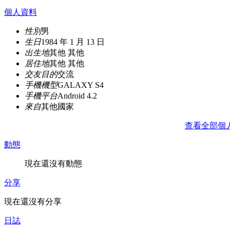
個人資料
性別
男
生日
1984 年 1 月 13 日
出生地
其他 其他
居住地
其他 其他
交友目的
交流
手機機型
GALAXY S4
手機平台
Android 4.2
來自
其他國家
查看全部個
動態
現在還沒有動態
分享
現在還沒有分享
日誌