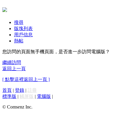
搜尋
版塊列表
用戶信息
熱帖
您訪問的頁面無手機頁面，是否進一步訪問電腦版？
繼續訪問
返回上一頁
[ 點擊這裡返回上一頁 ]
首頁
|
登錄
|
註冊
標準版
|
觸屏版
|
電腦版
|
© Comsenz Inc.