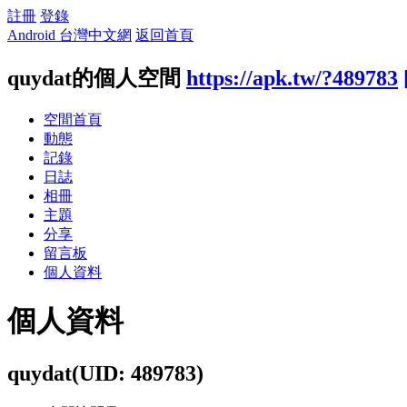
註冊
登錄
Android 台灣中文網
返回首頁
quydat的個人空間
https://apk.tw/?489783
空間首頁
動態
記錄
日誌
相冊
主題
分享
留言板
個人資料
個人資料
quydat
(UID: 489783)