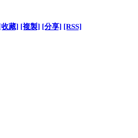
[收藏]
[複製]
[分享]
[RSS]