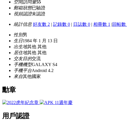
空間訪問量
55
郵箱狀態
已驗證
視頻認證
未認證
統計信息
好友數 2
|
記錄數 0
|
日誌數 0
|
相冊數 1
|
回帖數 
性別
男
生日
1984 年 1 月 13 日
出生地
其他 其他
居住地
其他 其他
交友目的
交流
手機機型
GALAXY S4
手機平台
Android 4.2
來自
其他國家
勳章
用戶認證