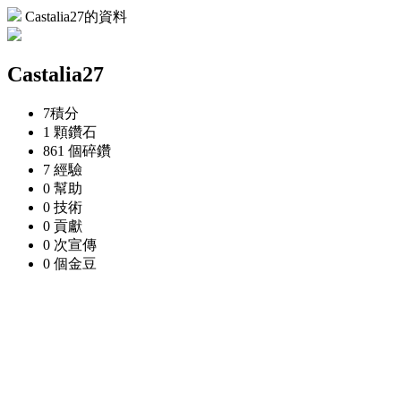
Castalia27的資料
Castalia27
7
積分
1 顆
鑽石
861 個
碎鑽
7
經驗
0
幫助
0
技術
0
貢獻
0 次
宣傳
0 個
金豆