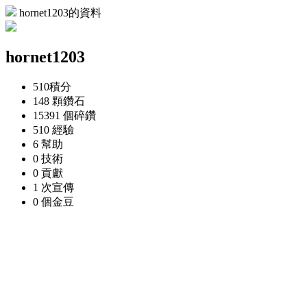
hornet1203的資料
hornet1203
510
積分
148 顆
鑽石
15391 個
碎鑽
510
經驗
6
幫助
0
技術
0
貢獻
1 次
宣傳
0 個
金豆