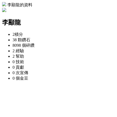
李顯龍的資料
李顯龍
2
積分
38 顆
鑽石
8098 個
碎鑽
2
經驗
2
幫助
0
技術
0
貢獻
0 次
宣傳
0 個
金豆