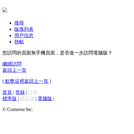
搜尋
版塊列表
用戶信息
熱帖
您訪問的頁面無手機頁面，是否進一步訪問電腦版？
繼續訪問
返回上一頁
[ 點擊這裡返回上一頁 ]
首頁
|
登錄
|
註冊
標準版
|
觸屏版
|
電腦版
|
© Comsenz Inc.