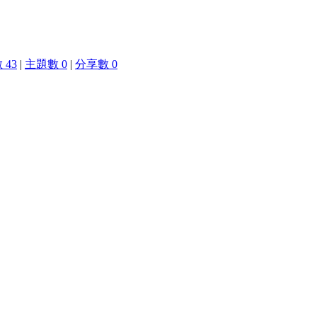
 43
|
主題數 0
|
分享數 0