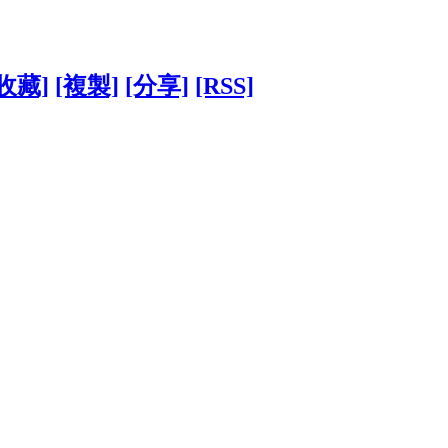
[收藏]
[複製]
[分享]
[RSS]