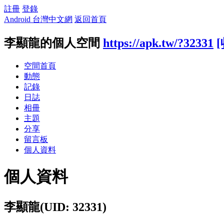
註冊
登錄
Android 台灣中文網
返回首頁
李顯龍的個人空間
https://apk.tw/?32331
空間首頁
動態
記錄
日誌
相冊
主題
分享
留言板
個人資料
個人資料
李顯龍
(UID: 32331)