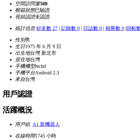
空間訪問量
508
郵箱狀態
已驗證
視頻認證
未認證
統計信息
好友數 27
|
記錄數 0
|
日誌數 0
|
相冊數 0
|
回帖數
性別
男
生日
1975 年 6 月 9 日
出生地
台灣 新北市
居住地
台灣
手機機型
htchd
手機平台
Android 2.3
來自
台灣
用戶認證
活躍概況
用戶組
A1 新機器人
在線時間
1745 小時