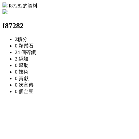
f87282的資料
f87282
2
積分
0 顆
鑽石
24 個
碎鑽
2
經驗
0
幫助
0
技術
0
貢獻
0 次
宣傳
0 個
金豆