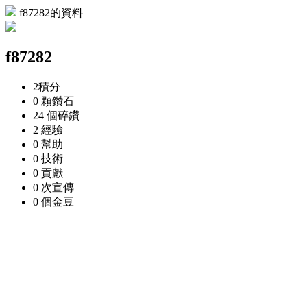
f87282的資料
f87282
2
積分
0 顆
鑽石
24 個
碎鑽
2
經驗
0
幫助
0
技術
0
貢獻
0 次
宣傳
0 個
金豆