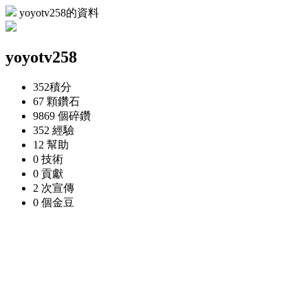
yoyotv258的資料
yoyotv258
352
積分
67 顆
鑽石
9869 個
碎鑽
352
經驗
12
幫助
0
技術
0
貢獻
2 次
宣傳
0 個
金豆