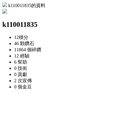
k110011835的資料
k110011835
12
積分
46 顆
鑽石
11864 個
碎鑽
12
經驗
6
幫助
0
技術
0
貢獻
2 次
宣傳
0 個
金豆