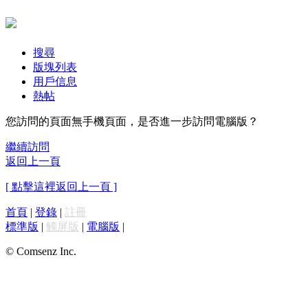
搜尋
版塊列表
用戶信息
熱帖
您訪問的頁面無手機頁面，是否進一步訪問電腦版？
繼續訪問
返回上一頁
[ 點擊這裡返回上一頁 ]
首頁
|
登錄
|
註冊
標準版
|
觸屏版
|
電腦版
|
© Comsenz Inc.