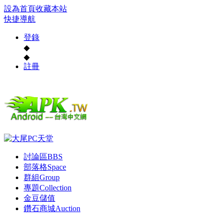
設為首頁
收藏本站
快捷導航
登錄
◆
◆
註冊
討論區
BBS
部落格
Space
群組
Group
專題
Collection
金豆儲值
鑽石商城
Auction