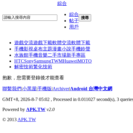
綜合
綜合
搜尋
帖子
用戶
遊戲交流
遊戲下載
軟體交流
軟體下載
手機影視
桌布主題
漫畫小說
手機鈴聲
水族館
手機音樂
二手市場
新手專區
HTC
Sony
Samsung
TWM
Huawei
MOTO
解密技術
繁化技術
抱歉，您需要登錄後才能查看
聯繫我們
|
小黑屋
|
手機版
|
Archiver
|
Android 台灣中文網
GMT+8, 2026-8-7 05:02
, Processed in 0.011027 second(s), 3 quer
Powered by
APK.TW
v2.0
© 2013
APK.TW