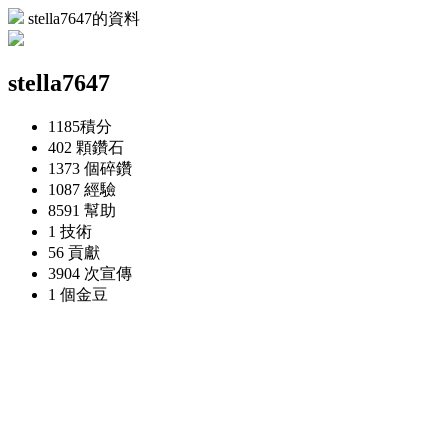
stella7647的資料
stella7647
1185
積分
402 顆
鑽石
1373 個
碎鑽
1087
經驗
8591
幫助
1
技術
56
貢獻
3904 次
宣傳
1 個
金豆