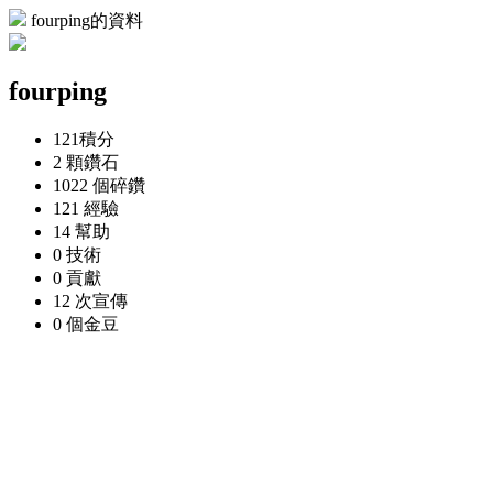
fourping的資料
fourping
121
積分
2 顆
鑽石
1022 個
碎鑽
121
經驗
14
幫助
0
技術
0
貢獻
12 次
宣傳
0 個
金豆