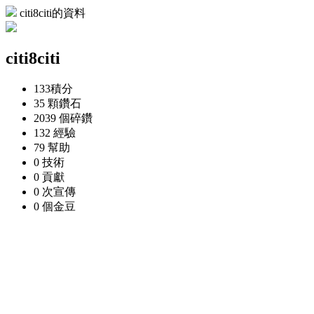
citi8citi的資料
citi8citi
133
積分
35 顆
鑽石
2039 個
碎鑽
132
經驗
79
幫助
0
技術
0
貢獻
0 次
宣傳
0 個
金豆