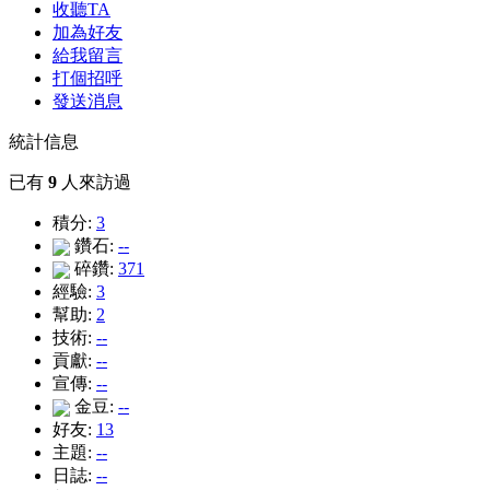
收聽TA
加為好友
給我留言
打個招呼
發送消息
統計信息
已有
9
人來訪過
積分:
3
鑽石:
--
碎鑽:
371
經驗:
3
幫助:
2
技術:
--
貢獻:
--
宣傳:
--
金豆:
--
好友:
13
主題:
--
日誌:
--