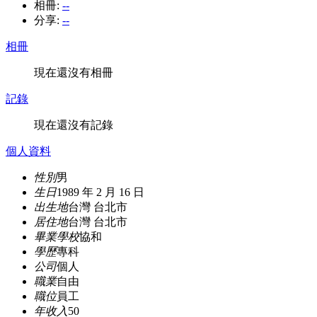
相冊:
--
分享:
--
相冊
現在還沒有相冊
記錄
現在還沒有記錄
個人資料
性別
男
生日
1989 年 2 月 16 日
出生地
台灣 台北市
居住地
台灣 台北市
畢業學校
協和
學歷
專科
公司
個人
職業
自由
職位
員工
年收入
50