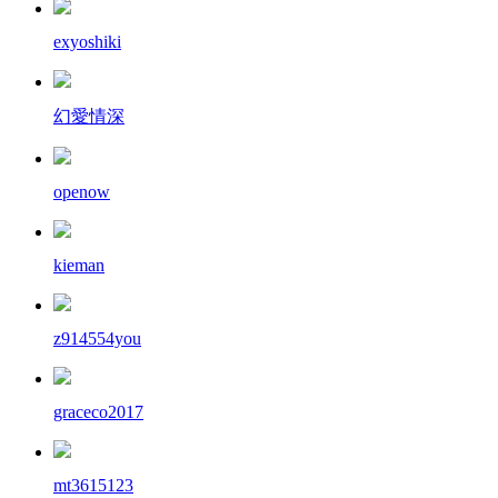
exyoshiki
幻愛情深
openow
kieman
z914554you
graceco2017
mt3615123