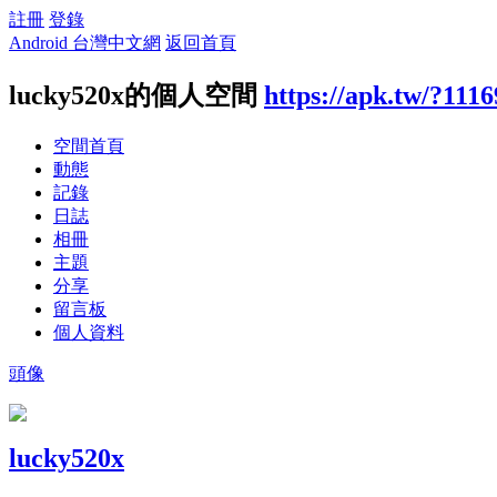
註冊
登錄
Android 台灣中文網
返回首頁
lucky520x的個人空間
https://apk.tw/?111
空間首頁
動態
記錄
日誌
相冊
主題
分享
留言板
個人資料
頭像
lucky520x