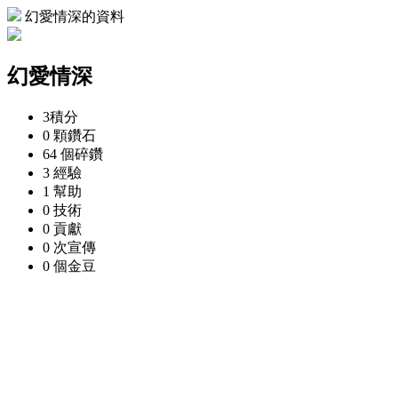
幻愛情深的資料
幻愛情深
3
積分
0 顆
鑽石
64 個
碎鑽
3
經驗
1
幫助
0
技術
0
貢獻
0 次
宣傳
0 個
金豆