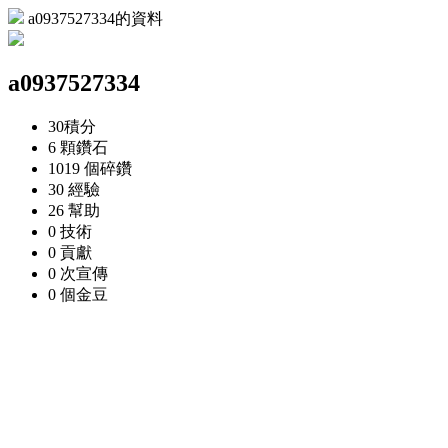
a0937527334的資料
a0937527334
30
積分
6 顆
鑽石
1019 個
碎鑽
30
經驗
26
幫助
0
技術
0
貢獻
0 次
宣傳
0 個
金豆