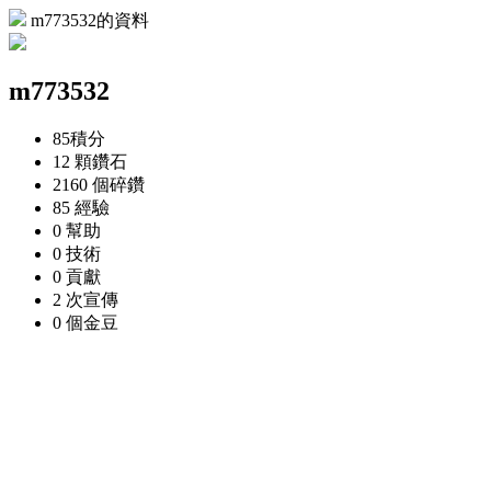
m773532的資料
m773532
85
積分
12 顆
鑽石
2160 個
碎鑽
85
經驗
0
幫助
0
技術
0
貢獻
2 次
宣傳
0 個
金豆