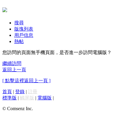
搜尋
版塊列表
用戶信息
熱帖
您訪問的頁面無手機頁面，是否進一步訪問電腦版？
繼續訪問
返回上一頁
[ 點擊這裡返回上一頁 ]
首頁
|
登錄
|
註冊
標準版
|
觸屏版
|
電腦版
|
© Comsenz Inc.