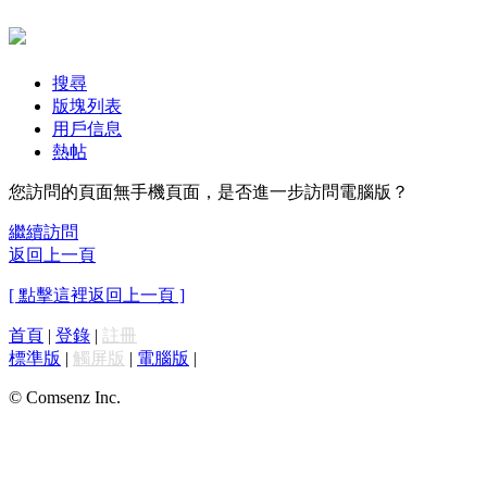
搜尋
版塊列表
用戶信息
熱帖
您訪問的頁面無手機頁面，是否進一步訪問電腦版？
繼續訪問
返回上一頁
[ 點擊這裡返回上一頁 ]
首頁
|
登錄
|
註冊
標準版
|
觸屏版
|
電腦版
|
© Comsenz Inc.