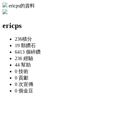
ericps的資料
ericps
236
積分
19 顆
鑽石
6413 個
碎鑽
236
經驗
44
幫助
0
技術
0
貢獻
0 次
宣傳
0 個
金豆