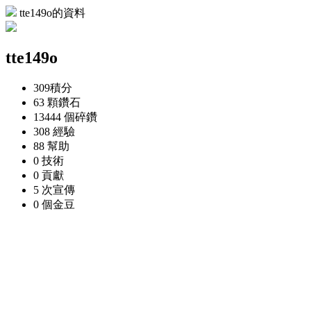
tte149o的資料
tte149o
309
積分
63 顆
鑽石
13444 個
碎鑽
308
經驗
88
幫助
0
技術
0
貢獻
5 次
宣傳
0 個
金豆