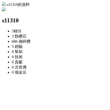
s11310的資料
s11310
5
積分
3 顆
鑽石
686 個
碎鑽
5
經驗
8
幫助
0
技術
0
貢獻
0 次
宣傳
0 個
金豆