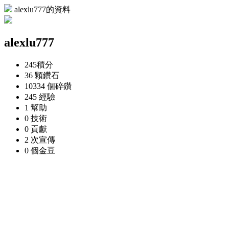
alexlu777的資料
alexlu777
245
積分
36 顆
鑽石
10334 個
碎鑽
245
經驗
1
幫助
0
技術
0
貢獻
2 次
宣傳
0 個
金豆