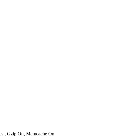
ries , Gzip On, Memcache On.