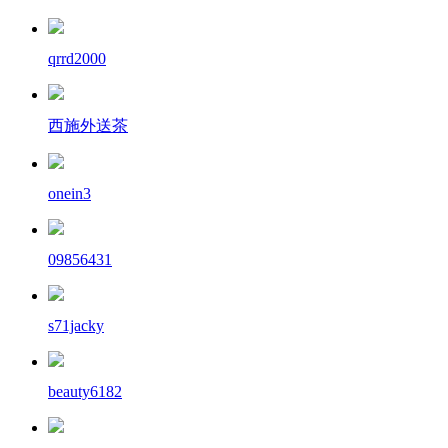
qrrd2000
西施外送茶
onein3
09856431
s71jacky
beauty6182