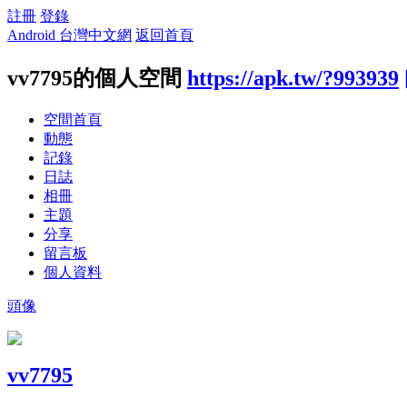
註冊
登錄
Android 台灣中文網
返回首頁
vv7795的個人空間
https://apk.tw/?993939
空間首頁
動態
記錄
日誌
相冊
主題
分享
留言板
個人資料
頭像
vv7795