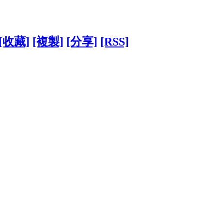
[收藏]
[複製]
[分享]
[RSS]