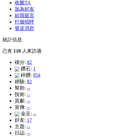
收聽TA
加為好友
給我留言
打個招呼
發送消息
統計信息
已有
110
人來訪過
積分:
82
鑽石:
1
碎鑽:
954
經驗:
82
幫助:
--
技術:
--
貢獻:
--
宣傳:
--
金豆:
--
好友:
17
主題:
--
日誌:
--