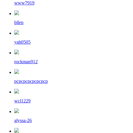
www7919
bllen
yah0505
rockman912
pcpcpcpcpcpcpcp
wcl1229
alyssa-26