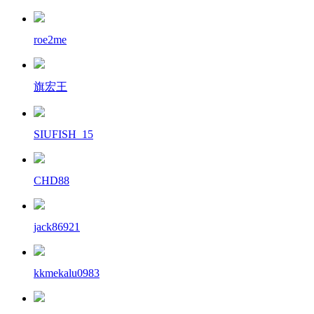
roe2me
旗宏王
SIUFISH_15
CHD88
jack86921
kkmekalu0983