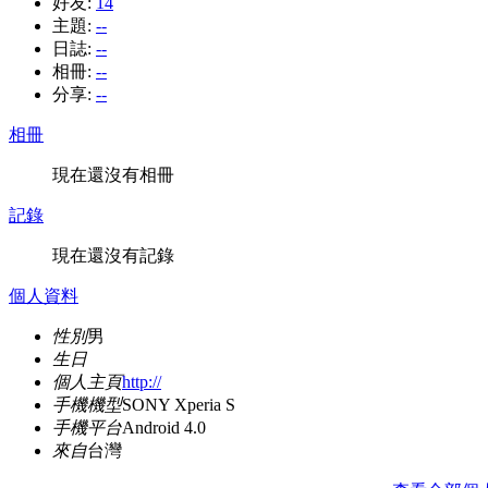
好友:
14
主題:
--
日誌:
--
相冊:
--
分享:
--
相冊
現在還沒有相冊
記錄
現在還沒有記錄
個人資料
性別
男
生日
個人主頁
http://
手機機型
SONY Xperia S
手機平台
Android 4.0
來自
台灣