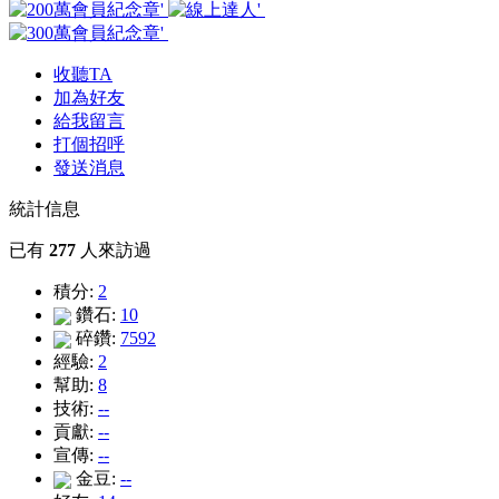
收聽TA
加為好友
給我留言
打個招呼
發送消息
統計信息
已有
277
人來訪過
積分:
2
鑽石:
10
碎鑽:
7592
經驗:
2
幫助:
8
技術:
--
貢獻:
--
宣傳:
--
金豆:
--