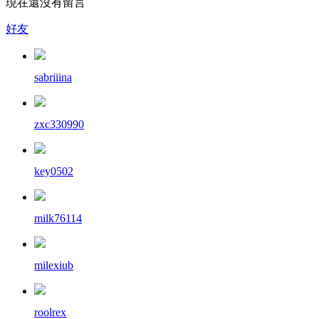
現在還沒有留言
好友
sabriiina
zxc330990
key0502
milk76114
milexiub
roolrex