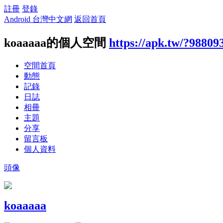
註冊
登錄
Android 台灣中文網
返回首頁
koaaaaa的個人空間
https://apk.tw/?98809
空間首頁
動態
記錄
日誌
相冊
主題
分享
留言板
個人資料
頭像
koaaaaa