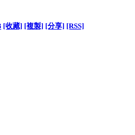
3
[收藏]
[複製]
[分享]
[RSS]