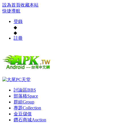
設為首頁
收藏本站
快捷導航
登錄
◆
◆
註冊
討論區
BBS
部落格
Space
群組
Group
專題
Collection
金豆儲值
鑽石商城
Auction