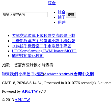
綜合
綜合
搜尋
帖子
用戶
遊戲交流
遊戲下載
軟體交流
軟體下載
手機影視
桌布主題
漫畫小說
手機鈴聲
水族館
手機音樂
二手市場
新手專區
HTC
Sony
Samsung
TWM
Huawei
MOTO
解密技術
繁化技術
抱歉，您需要登錄後才能查看
聯繫我們
|
小黑屋
|
手機版
|
Archiver
|
Android 台灣中文網
GMT+8, 2026-8-6 14:34
, Processed in 0.010776 second(s), 3 quer
Powered by
APK.TW
v2.0
© 2013
APK.TW