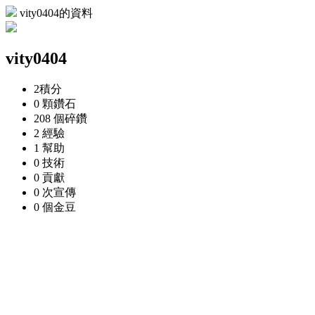
vity0404的資料
vity0404
2
積分
0 顆
鑽石
208 個
碎鑽
2
經驗
1
幫助
0
技術
0
貢獻
0 次
宣傳
0 個
金豆