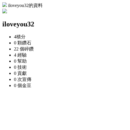
iloveyou32的資料
iloveyou32
4
積分
0 顆
鑽石
22 個
碎鑽
4
經驗
0
幫助
0
技術
0
貢獻
0 次
宣傳
0 個
金豆